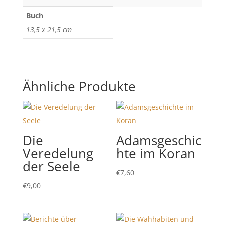
Buch
13,5 x 21,5 cm
Ähnliche Produkte
Die
Adamsgeschic
Veredelung
hte im Koran
der Seele
€
7,60
€
9,00